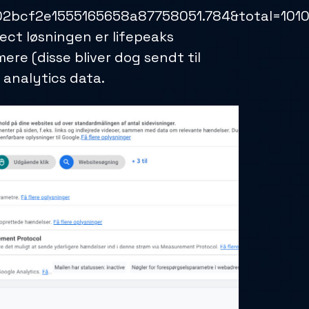
2bcf2e1555165658a87758051.784&total=1010
rect løsningen er lifepeaks
ere (disse bliver dog sendt til
 analytics data.