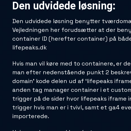
Den udvidede løsning:
Den udvidede løsning benytter tværdom
Vejledningen her forudsætter at der be
container ID (herefter container) på båd
lifepeaks.dk
Hvis man vil køre med to containere, er det
man efter nedenstående punkt 2 beskrevne
domain’ kode delen ud af ‘lifepeaks ifra
anden tag manager container i et custo
trigger på de sider hvor lifepeaks iframe 
trigger hvis man er i tvivl, samt et ga4 e
importerede.