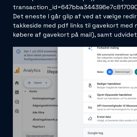
transaction_id=647bba344396e7c817090
Det eneste I går glip af ved at vælge redi
takkeside med pdf links til gavekort med m
købere af gavekort på mail), samt udvidet