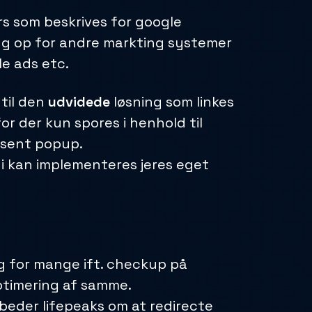
s som beskrives for google
ing op for andre markting systemer
le ads etc.
 til den
udvidede
løsning som linkes
or der kun spores i henhold til
nsent popup.
 i kan implementeres jeres eget
ig for mange ift. checkup på
ptimering af samme.
 beder lifepeaks om at redirecte