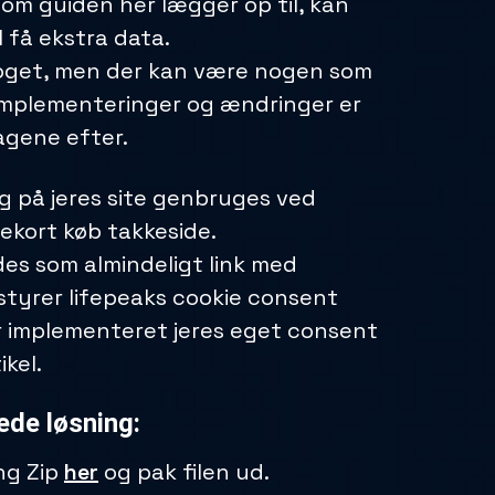
om guiden her lægger op til, kan
 få ekstra data.
oget, men der kan være nogen som
implementeringer og ændringer er
dagene efter.
g på jeres site genbruges ved
ekort køb takkeside.
des som almindeligt link med
 styrer lifepeaks cookie consent
r implementeret jeres eget consent
kel.
ede løsning:
ng Zip
her
og pak filen ud.