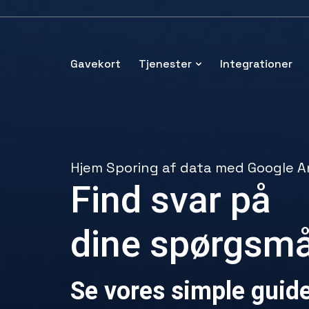
Gavekort
Tjenester
Integrationer
Hjem
Sporing af data med Google A
Find svar på
dine spørgsmå
Se vores simple guid