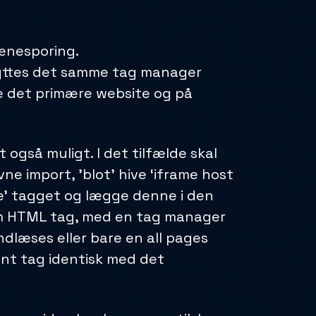
ænesporing.
nyttes det samme tag manager
e det primære website og på
 også muligt. I det tilfælde skal
 import, ’blot’ hive ‘iframe host
me’ tagget og lægge denne i den
m HTML tag, med en tag manager
indlæses eller bare en all pages
vent tag identisk med det