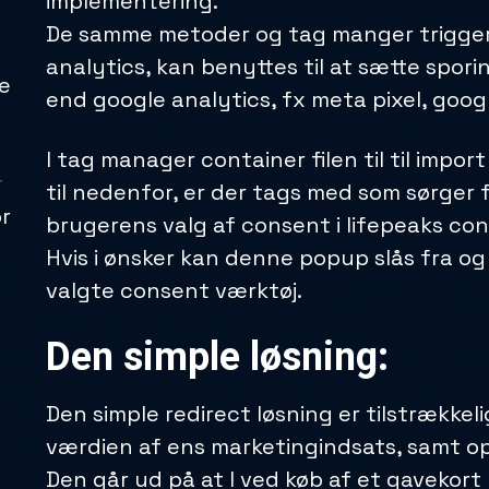
implementering.
De samme metoder og tag manger trigger
analytics, kan benyttes til at sætte spor
je
end google analytics, fx meta pixel, goog
I tag manager container filen til til import
r
til nedenfor, er der tags med som sørger f
or
brugerens valg af consent i lifepeaks co
Hvis i ønsker kan denne popup slås fra og
valgte consent værktøj.
Den simple løsning:
Den simple redirect løsning er tilstrækkel
værdien af ens marketingindsats, samt o
Den går ud på at I ved køb af et gavekort