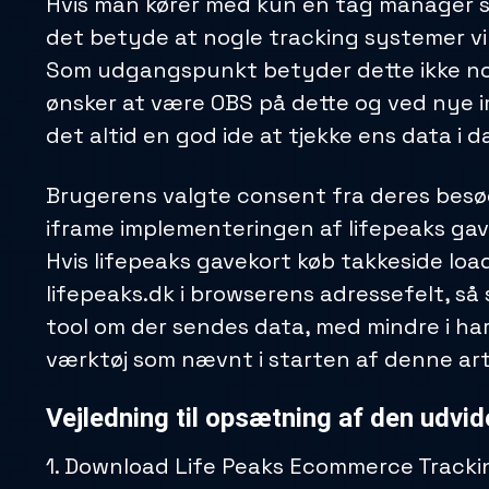
Hvis man kører med kun én tag manager s
det betyde at nogle tracking systemer vil
Som udgangspunkt betyder dette ikke n
ønsker at være OBS på dette og ved nye 
det altid en god ide at tjekke ens data i 
Brugerens valgte consent fra deres besø
iframe implementeringen af lifepeaks gav
Hvis lifepeaks gavekort køb takkeside loa
lifepeaks.dk i browserens adressefelt, så
tool om der sendes data, med mindre i ha
værktøj som nævnt i starten af denne arti
Vejledning til opsætning af den udvid
1. Download
Life Peaks Ecommerce Tracki