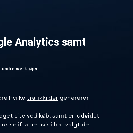
gle Analytics samt
g andre værktøjer
ore hvilke
trafikkilder
genererer
s eget site ved køb, samt en
udvidet
usive iframe hvis i har valgt den