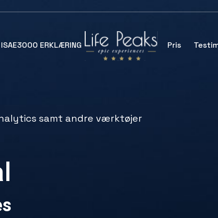
ISAE3000 ERKLÆRING
Pris
Testim
nalytics samt andre værktøjer
l
es