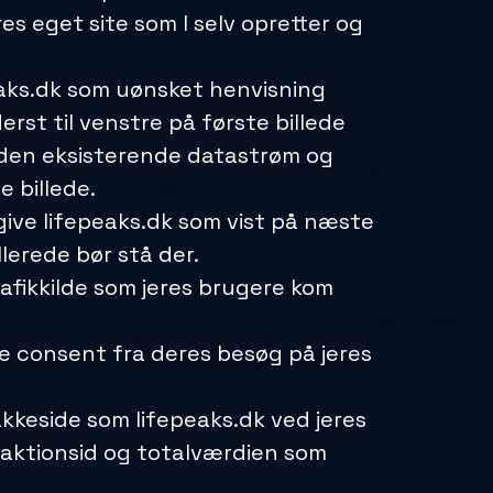
res eget site som I selv opretter og
eaks.dk som uønsket henvisning
rst til venstre på første billede
 den eksisterende datastrøm og
 billede.
ive lifepeaks.dk som vist på næste
lerede bør stå der.
afikkilde som jeres brugere kom
 consent fra deres besøg på jeres
akkeside som lifepeaks.dk ved jeres
nsaktionsid og totalværdien som