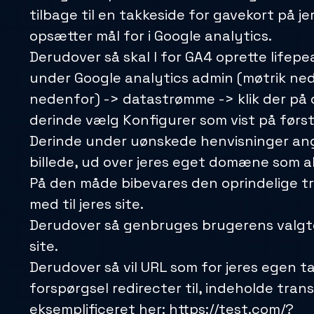
tilbage til en takkeside for gavekort på je
opsætter mål for i Google analytics.
Derudover så skal I for GA4 oprette lifep
under Google analytics admin (møtrik nede
nedenfor) -> datastrømme -> klik der på
derinde vælg Konfigurer som vist på første
Derinde under uønskede henvisninger ang
billede, ud over jeres eget domæne som al
På den måde bibevares den oprindelige tr
med til jeres site.
Derudover så genbruges brugerens valgte
site.
Derudover så vil URL som for jeres egen t
forspørgsel redirecter til, indeholde tra
eksemplificeret her: https://test.com/?