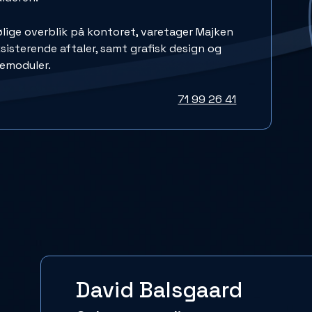
ølige overblik på kontoret, varetager Majken
eksisterende aftaler, samt grafisk design og
emoduler.
71 99 26 41
David Balsgaard