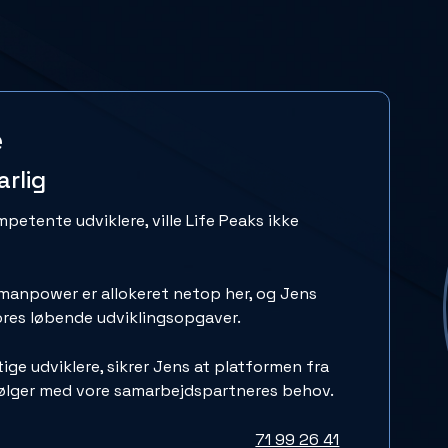
e
rlig
etente udviklere, ville Life Peaks ikke
manpower er allokeret netop her, og Jens
ores løbende udviklingsopgaver.
e udviklere, sikrer Jens at platformen fra
følger med vore samarbejdspartneres behov.
71 99 26 41