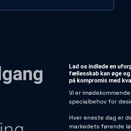
lgang
Lad os indlede en ufor
fællesskab kan øge og 
på kompromis med kval
Vi er imødekommende 
specialbehov for des
Hver eneste dag er det
ing
markedets førende løs