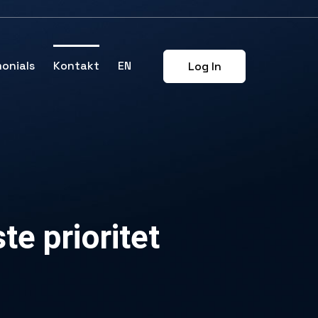
onials
Kontakt
EN
Log In
te prioritet