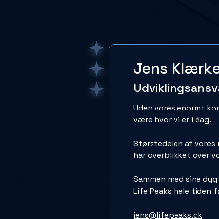
Jens Klærk
Udviklingsansva
Uden vores enormt komp
være hvor vi er i dag.
Størstedelen af vores 
har overblikket over v
Sammen med sine dygtig
Life Peaks hele tiden 
jens@lifepeaks.dk