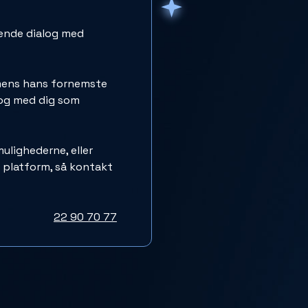
øbende dialog med
 imens hans fornemste
log med dig som
ulighederne, eller
 platform, så kontakt
22 90 70 77