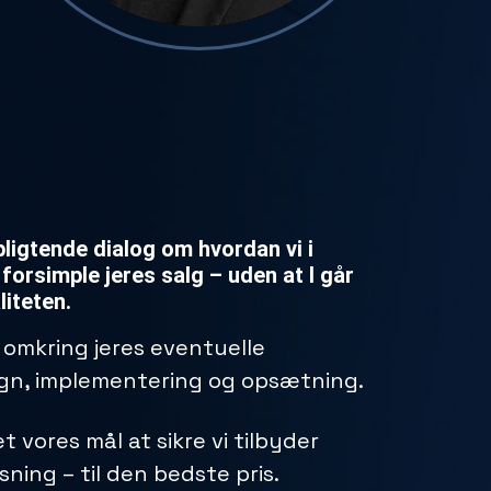
pligtende dialog om hvordan vi i
forsimple jeres salg – uden at I går
iteten.
omkring jeres eventuelle
ign, implementering og opsætning.
 vores mål at sikre vi tilbyder
ning – til den bedste pris.