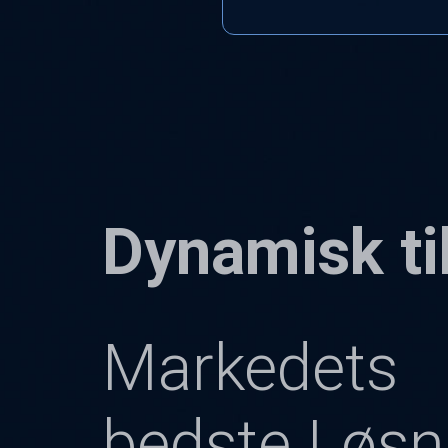
Dynamisk ti
Markedets
bedste Løsn