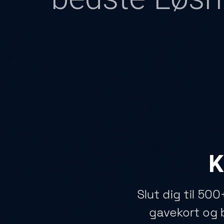
K
Slut dig til 50
gavekort og b