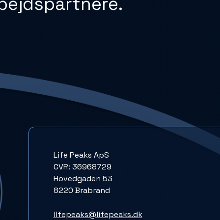
bejdspartnere.
Life Peaks ApS
CVR: 36968729
Hovedgaden 53
8220 Brabrand
lifepeaks@lifepeaks.dk