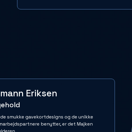
fmann Eriksen
gehold
 de smukke gavekortdesigns og de unikke
marbejdspartnere benytter, er det Majken
ulderen.