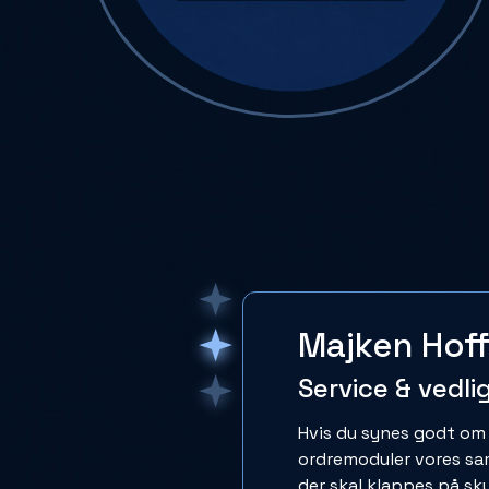
Majken Hof
Service & vedli
Hvis du synes godt om
ordremoduler vores sa
der skal klappes på sk