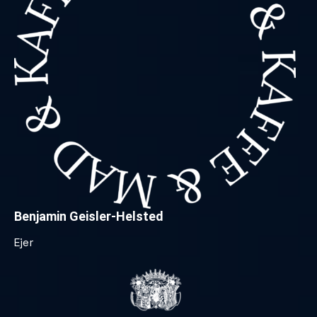
Benjamin Geisler-Helsted
Ejer