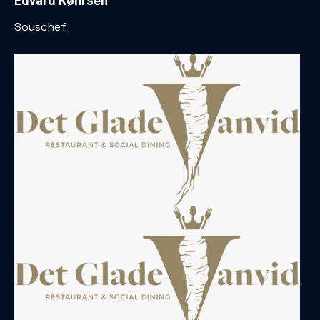
Edvard Køhrsen
Souschef