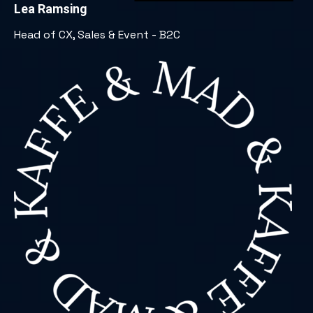
Lea Ramsing
Head of CX, Sales & Event - B2C