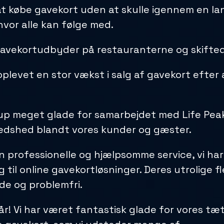
at købe gavekort uden at skulle igennem en la
vor alle kan følge med.
 gavekortudbyder på restauranterne og skiftede
oplevet en stor vækst i salg af gavekort efter
up meget glade for samarbejdet med Life Peaks
lfredshed blandt vores kunder og gæster.
 professionelle og hjælpsomme service, vi har
il online gavekortløsninger. Deres utrolige fl
de og problemfri.
år! Vi har været fantastisk glade for vores tæ