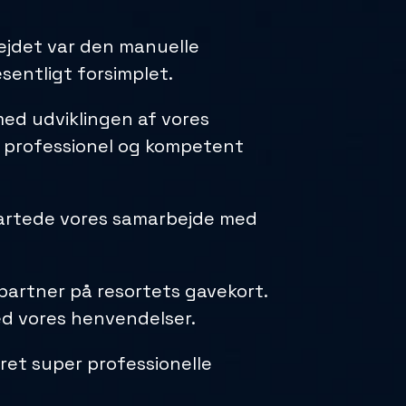
bejdet var den manuelle
entligt forsimplet.
med udviklingen af vores
st professionel og kompetent
tartede vores samarbejde med
artner på resortets gavekort.
ved vores henvendelser.
ret super professionelle