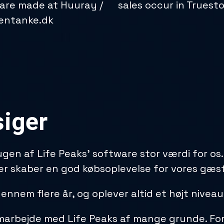
 are made at Huuray /
sales occur in Truesto
entanke.dk
siger
gen af Life Peaks’ software stor værdi for os.
r skaber en god købsoplevelse for vores gæst
nnem flere år, og oplever altid et højt niveau a
amarbejde med Life Peaks af mange grunde. For