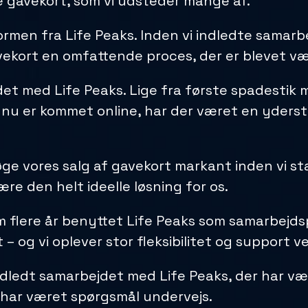
le gavekort, som vi udsteder mange af.
ormen fra Life Peaks. Inden vi indledte samar
ekort en omfattende proces, der er blevet væs
et med Life Peaks. Lige fra første spadestik 
vi nu er kommet online, har der været en yder
ge vores salg af gavekort markant inden vi s
være den helt ideelle løsning for os.
flere år benyttet Life Peaks som samarbejdsp
 – og vi oplever stor fleksibilitet og support 
indledt samarbejdet med Life Peaks, der har væ
 har været spørgsmål undervejs.