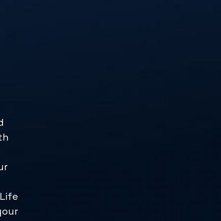
d
th
ur
 Life
your