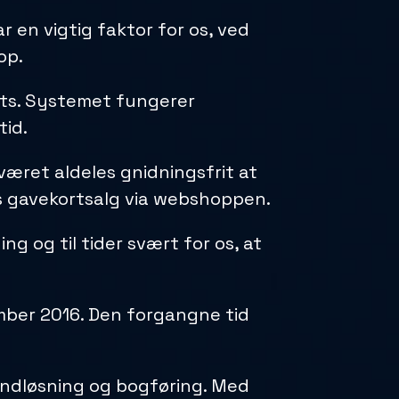
 en vigtig faktor for os, ved
op.
ents. Systemet fungerer
tid.
været aldeles gnidningsfrit at
res gavekortsalg via webshoppen.
ing og til tider svært for os, at
ember 2016. Den forgangne tid
l indløsning og bogføring. Med