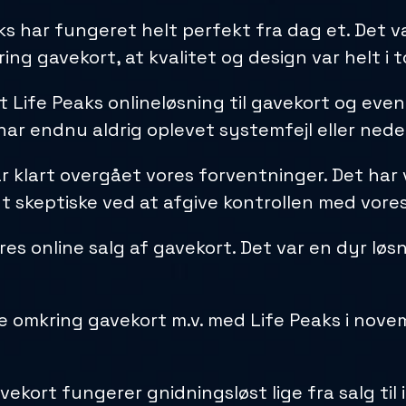
 har fungeret helt perfekt fra dag et. Det var
ng gavekort, at kvalitet og design var helt i t
gt Life Peaks onlineløsning til gavekort og ev
 har endnu aldrig oplevet systemfejl eller nede
 klart overgået vores forventninger. Det har 
idt skeptiske ved at afgive kontrollen med vo
ores online salg af gavekort. Det var en dyr løsn
de omkring gavekort m.v. med Life Peaks i nov
avekort fungerer gnidningsløst lige fra salg ti