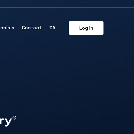
onials
Contact
DA
Log in